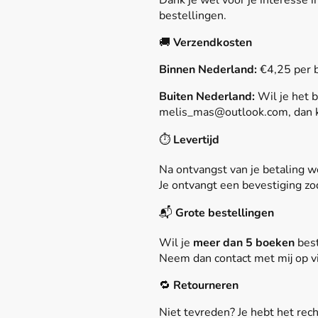
Dank je wel voor je interesse i
bestellingen.
🚚
Verzendkosten
Binnen Nederland:
€4,25 per b
Buiten Nederland:
Wil je het 
melis_mas@outlook.com, dan k
⏱️
Levertijd
Na ontvangst van je betaling 
Je ontvangt een bevestiging zod
📬
Grote bestellingen
Wil je
meer dan 5 boeken
best
Neem dan contact met mij op vi
🔁
Retourneren
Niet tevreden? Je hebt het rec