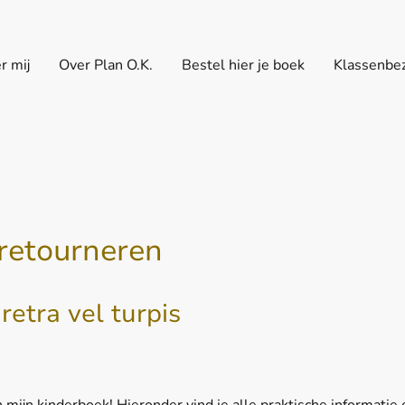
r mij
Over Plan O.K.
Bestel hier je boek
Klassenbe
retourneren
retra vel turpis