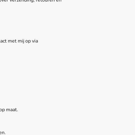
 over verzending, retouren en
ct met mij op via
 op maat.
en.